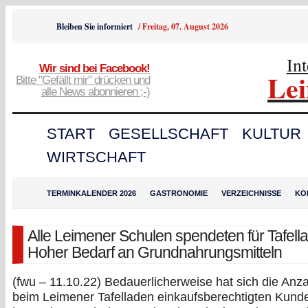
Bleiben Sie informiert
/
Freitag, 07. August 2026
In
Wir sind bei Facebook!
Le
Bitte "Gefällt mir" drücken und
alle News abonnieren ;-)
START
GESELLSCHAFT
KULTUR
WIRTSCHAFT
TERMINKALENDER 2026
GASTRONOMIE
VERZEICHNISSE
KO
Alle Leimener Schulen spendeten für Tafell
Hoher Bedarf an Grundnahrungsmitteln
(fwu – 11.10.22) Bedauerlicherweise hat sich die Anza
beim Leimener Tafelladen einkaufsberechtigten Kund