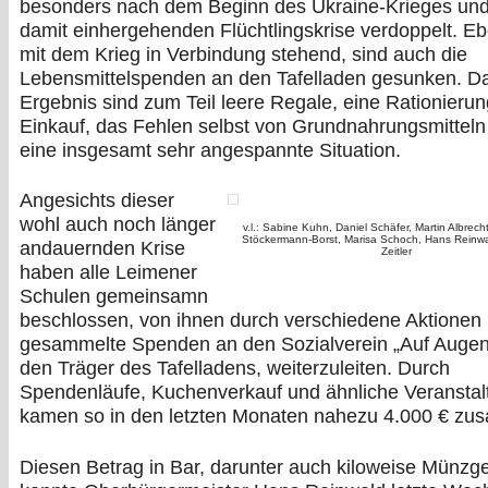
besonders nach dem Beginn des Ukraine-Krieges und
damit einhergehenden Flüchtlingskrise verdoppelt. Eb
mit dem Krieg in Verbindung stehend, sind auch die
Lebensmittelspenden an den Tafelladen gesunken. D
Ergebnis sind zum Teil leere Regale, eine Rationieru
Einkauf, das Fehlen selbst von Grundnahrungsmitteln
eine insgesamt sehr angespannte Situation.
Angesichts dieser
wohl auch noch länger
v.l.: Sabine Kuhn, Daniel Schäfer, Martin Albrec
Stöckermann-Borst, Marisa Schoch, Hans Reinwal
andauernden Krise
Zeitler
haben alle Leimener
Schulen gemeinsamn
beschlossen, von ihnen durch verschiedene Aktionen
gesammelte Spenden an den Sozialverein „Auf Auge
den Träger des Tafelladens, weiterzuleiten. Durch
Spendenläufe, Kuchenverkauf und ähnliche Veransta
kamen so in den letzten Monaten nahezu 4.000 € z
Diesen Betrag in Bar, darunter auch kiloweise Münzge