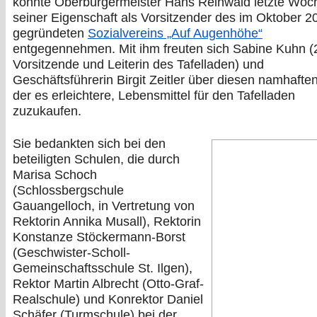
konnte Oberbürgermeister Hans Reinwald letzte Woch
seiner Eigenschaft als Vorsitzender des im Oktober 2
gegründeten
Sozialvereins „Auf Augenhöhe“
entgegennehmen. Mit ihm freuten sich Sabine Kuhn (
Vorsitzende und Leiterin des Tafelladen) und
Geschäftsführerin Birgit Zeitler über diesen namhafte
der es erleichtere, Lebensmittel für den Tafelladen
zuzukaufen.
Sie bedankten sich bei den
beteiligten Schulen, die durch
Marisa Schoch
(Schlossbergschule
Gauangelloch, in Vertretung von
Rektorin Annika Musall), Rektorin
Konstanze Stöckermann-Borst
(Geschwister-Scholl-
Gemeinschaftsschule St. Ilgen),
Rektor Martin Albrecht (Otto-Graf-
Realschule) und Konrektor Daniel
Schäfer (Turmschule) bei der