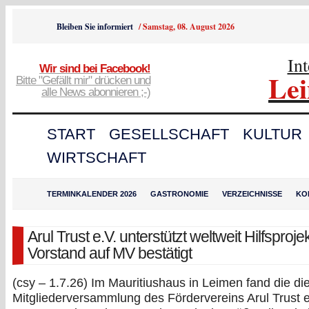
Bleiben Sie informiert
/
Samstag, 08. August 2026
In
Wir sind bei Facebook!
Le
Bitte "Gefällt mir" drücken und
alle News abonnieren ;-)
START
GESELLSCHAFT
KULTUR
WIRTSCHAFT
TERMINKALENDER 2026
GASTRONOMIE
VERZEICHNISSE
KO
Arul Trust e.V. unterstützt weltweit Hilfsproje
Vorstand auf MV bestätigt
(csy – 1.7.26) Im Mauritiushaus in Leimen fand die di
Mitgliederversammlung des Fördervereins Arul Trust e.