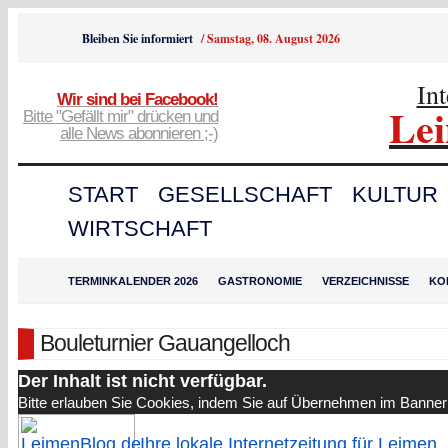
Bleiben Sie informiert
/
Samstag, 08. August 2026
In
Wir sind bei Facebook!
Le
Bitte "Gefällt mir" drücken und
alle News abonnieren ;-)
START
GESELLSCHAFT
KULTUR
WIRTSCHAFT
TERMINKALENDER 2026
GASTRONOMIE
VERZEICHNISSE
KO
Bouleturnier Gauangelloch
Der Inhalt ist nicht verfügbar.
Bitte erlauben Sie Cookies, indem Sie auf Übernehmen im Banner 
Ihre lokale Internetzeitung für Leimen,