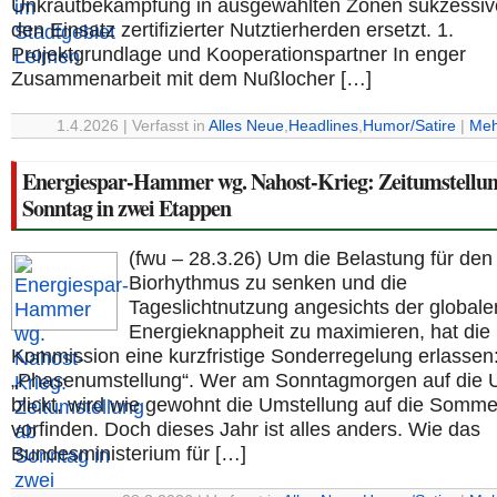
Unkrautbekämpfung in ausgewählten Zonen sukzessiv
den Einsatz zertifizierter Nutztierherden ersetzt. 1.
Projektgrundlage und Kooperationspartner In enger
Zusammenarbeit mit dem Nußlocher […]
1.4.2026 | Verfasst in
Alles Neue
,
Headlines
,
Humor/Satire
|
Meh
Energiespar-Hammer wg. Nahost-Krieg: Zeitumstellun
Sonntag in zwei Etappen
(fwu – 28.3.26) Um die Belastung für den
Biorhythmus zu senken und die
Tageslichtnutzung angesichts der globale
Energieknappheit zu maximieren, hat die
Kommission eine kurzfristige Sonderregelung erlassen
„Phasenumstellung“. Wer am Sonntagmorgen auf die 
blickt, wird wie gewohnt die Umstellung auf die Somme
vorfinden. Doch dieses Jahr ist alles anders. Wie das
Bundesministerium für […]