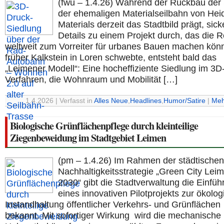
(fwu – 1.4.26) Während der Rückbau der
der ehemaligen Materialseilbahn von Hei
Materials derzeit das Stadtbild prägt, sick
Details zu einem Projekt durch, das die 
weltweit zum Vorreiter für urbanes Bauen machen kön
früher Kalkstein in Loren schwebte, entsteht bald das
„Leimener Modell“: Eine hocheffiziente Siedlung im 3D
Verfahren, die Wohnraum und Mobilität […]
1.4.2026 | Verfasst in
Alles Neue
,
Headlines
,
Humor/Satire
|
Meh
Biologische Grünflächenpflege durch kleinteilige
Ziegenbeweidung im Stadtgebiet Leimen
(pm – 1.4.26) Im Rahmen der städtischen
Nachhaltigkeitsstrategie „Green City Lei
2030“ gibt die Stadtverwaltung die Einfüh
eines innovativen Pilotprojekts zur ökolo
Instandhaltung öffentlicher Verkehrs- und Grünflächen
bekannt. Mit sofortiger Wirkung wird die mechanische