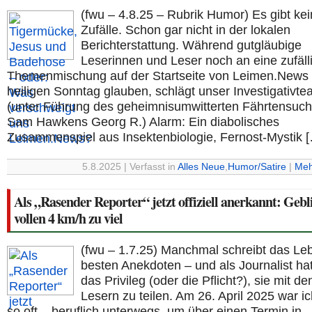
(fwu – 4.8.25 – Rubrik Humor) Es gibt ke
Zufälle. Schon gar nicht in der lokalen
Berichterstattung. Während gutgläubige
Leserinnen und Leser noch an eine zufäll
Themenmischung auf der Startseite von Leimen.News
heiligen Sonntag glauben, schlägt unser Investigativt
(unter Führung des geheimnisumwitterten Fährtensuch
Sam Hawkens Georg R.) Alarm: Ein diabolisches
Zusammenspiel aus Insektenbiologie, Fernost-Mystik 
5.8.2025 | Verfasst in
Alles Neue
,
Humor/Satire
|
Meh
Als „Rasender Reporter“ jetzt offiziell anerkannt: Gebli
vollen 4 km/h zu viel
(fwu – 1.7.25) Manchmal schreibt das Le
besten Anekdoten – und als Journalist h
das Privileg (oder die Pflicht?), sie mit de
Lesern zu teilen. Am 26. April 2025 war ic
so oft – beruflich unterwegs, um über einen Termin in