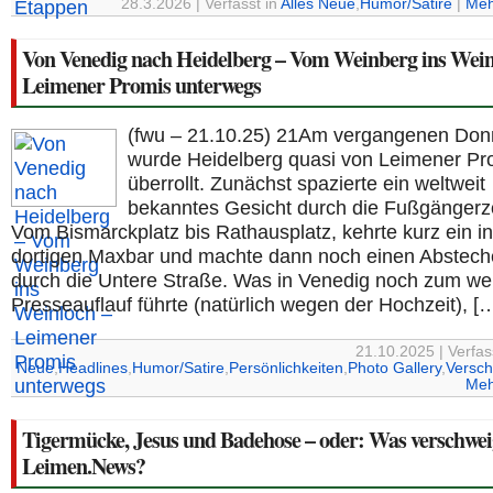
28.3.2026 | Verfasst in
Alles Neue
,
Humor/Satire
|
Meh
Von Venedig nach Heidelberg – Vom Weinberg ins Wein
Leimener Promis unterwegs
(fwu – 21.10.25) 21Am vergangenen Don
wurde Heidelberg quasi von Leimener P
überrollt. Zunächst spazierte ein weltweit
bekanntes Gesicht durch die Fußgängerz
Vom Bismarckplatz bis Rathausplatz, kehrte kurz ein in
dortigen Maxbar und machte dann noch einen Abstech
durch die Untere Straße. Was in Venedig noch zum we
Presseauflauf führte (natürlich wegen der Hochzeit), [
21.10.2025 | Verfas
Neue
,
Headlines
,
Humor/Satire
,
Persönlichkeiten
,
Photo Gallery
,
Versch
Meh
Tigermücke, Jesus und Badehose – oder: Was verschwei
Leimen.News?