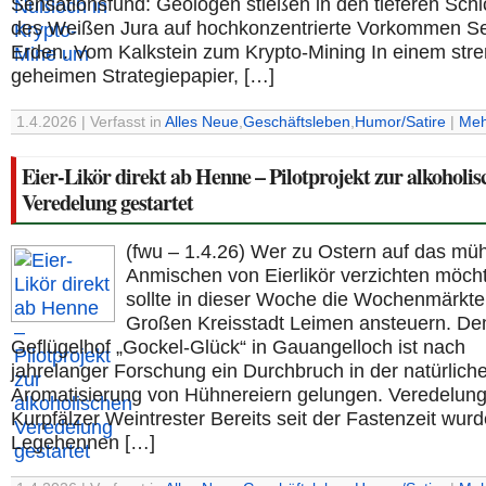
Sensationsfund: Geologen stießen in den tieferen Schi
des Weißen Jura auf hochkonzentrierte Vorkommen Se
Erden. Vom Kalkstein zum Krypto-Mining In einem str
geheimen Strategiepapier, […]
1.4.2026 | Verfasst in
Alles Neue
,
Geschäftsleben
,
Humor/Satire
|
Meh
Eier-Likör direkt ab Henne – Pilotprojekt zur alkoholis
Veredelung gestartet
(fwu – 1.4.26) Wer zu Ostern auf das m
Anmischen von Eierlikör verzichten möch
sollte in dieser Woche die Wochenmärkte 
Großen Kreisstadt Leimen ansteuern. D
Geflügelhof „Gockel-Glück“ in Gauangelloch ist nach
jahrelanger Forschung ein Durchbruch in der natürlich
Aromatisierung von Hühnereiern gelungen. Veredelung
Kurpfälzer Weintrester Bereits seit der Fastenzeit wurd
Legehennen […]