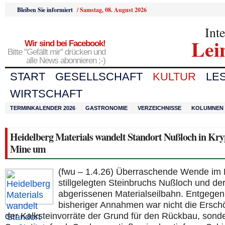
Bleiben Sie informiert
/
Samstag, 08. August 2026
Int
Lei
Wir sind bei Facebook!
Bitte "Gefällt mir" drücken und
alle News abonnieren ;-)
START
GESELLSCHAFT
KULTUR
LE
WIRTSCHAFT
TERMINKALENDER 2026
GASTRONOMIE
VERZEICHNISSE
KOLUMNEN
Heidelberg Materials wandelt Standort Nußloch in Kry
Mine um
(fwu – 1.4.26) Überraschende Wende im 
stillgelegten Steinbruchs Nußloch und de
abgerissenen Materialseilbahn. Entgegen
bisheriger Annahmen war nicht die Ersch
der Kalksteinvorräte der Grund für den Rückbau, sonde