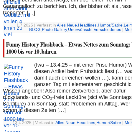
Gauangelloch zu berichten. Ich, der bisher oft als „ras
Reporter“ […]
1.7.2025 | Verfasst in
Alles Neue
,
Headlines
,
Humor/Satire
,
Lei
BLOG
,
Photo Gallery
,
Unerwünscht
,
Verschiedenes
|
Meh
Funny History Flashback – Etwas Nettes zum Sonntag: 
1000 bis vor 10 Jahren
(fwu – 13.4.25 – mit einer Prise Humor) 
diesen Artikel beim Frühstück liest (… wa
damit auch erreichen wollen …), kann de
ganzen Tag mit elementarem geschichtli
Wissen angeben! Also reiner Zeitvertreib, aber dafür
rückstands- und CO₂-freie Lecktüre (sic! Wie Sonntags
Konfitüre) am Sonntag, statt Problemen im Alltag. Wer 
schon in diesen Zeiten […]
13.4.2025 | Verfasst in
Alles Neue
,
Headlines
,
Humor/Satire
|
Meh