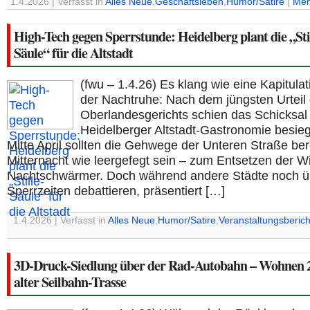
1.4.2026 | Verfasst in
Alles Neue
,
Geschäftsleben
,
Humor/Satire
|
Meh
High-Tech gegen Sperrstunde: Heidelberg plant die „Sti
Säule“ für die Altstadt
(fwu – 1.4.26) Es klang wie eine Kapitulat
der Nachtruhe: Nach dem jüngsten Urteil
Oberlandesgerichts schien das Schicksal
Heidelberger Altstadt-Gastronomie besieg
Mitte April sollten die Gehwege der Unteren Straße ber
Mitternacht wie leergefegt sein – zum Entsetzen der W
Nachtschwärmer. Doch während andere Städte noch ü
Sperrzeiten debattieren, präsentiert […]
1.4.2026 | Verfasst in
Alles Neue
,
Humor/Satire
,
Veranstaltungsberich
3D-Druck-Siedlung über der Rad-Autobahn – Wohnen 2
alter Seilbahn-Trasse