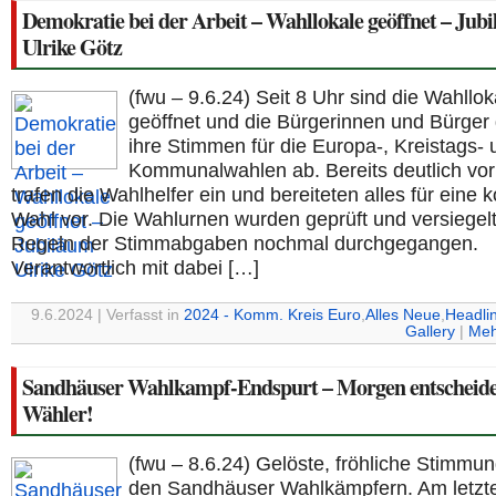
Demokratie bei der Arbeit – Wahllokale geöffnet – Jub
Ulrike Götz
(fwu – 9.6.24) Seit 8 Uhr sind die Wahllok
geöffnet und die Bürgerinnen und Bürger
ihre Stimmen für die Europa-, Kreistags- 
Kommunalwahlen ab. Bereits deutlich vor
trafen die Wahlhelfer ein und bereiteten alles für eine k
Wahl vor. Die Wahlurnen wurden geprüft und versiegelt
Regeln der Stimmabgaben nochmal durchgegangen.
Verantwortlich mit dabei […]
9.6.2024 | Verfasst in
2024 - Komm. Kreis Euro
,
Alles Neue
,
Headli
Gallery
|
Meh
Sandhäuser Wahlkampf-Endspurt – Morgen entscheide
Wähler!
(fwu – 8.6.24) Gelöste, fröhliche Stimmun
den Sandhäuser Wahlkämpfern. Am letzt