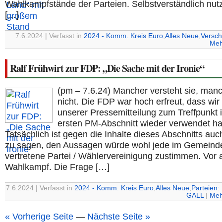
Wahlkampfstände der Parteien. Selbstverständlich nut
[…]
7.6.2024 | Verfasst in
2024 - Komm. Kreis Euro
,
Alles Neue
,
Versch
Meh
Ralf Frühwirt zur FDP: „Die Sache mit der Ironie“
(pm – 7.6.24) Mancher versteht sie, man
nicht. Die FDP war hoch erfreut, dass wir 
unserer Pressemitteilung zum Treffpunkt 
ersten PM-Abschnitt wieder verwendet h
Tatsächlich ist gegen die Inhalte dieses Abschnitts auc
zu sagen, den Aussagen würde wohl jede im Gemeind
vertretene Partei / Wählervereinigung zustimmen. Vor 
Wahlkampf. Die Frage […]
7.6.2024 | Verfasst in
2024 - Komm. Kreis Euro
,
Alles Neue
,
Parteien:
GALL
|
Meh
« Vorherige Seite
—
Nächste Seite »