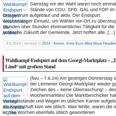
Samstag vor der Wahl waren noch einmal
Stände von CDU, SPD, GAL und FDP im
Ortszentrum aufgebaut und aktiv. Der Endspurt.
Wochenlanger Einsatz, um Wähler vor-Ort zu überzeu
Stunden über Stunden ehrenamtlicher Tätigkeit für die
politische Zukunft der Gemeinde. Jetzt hoffen alle, […]
8.6.2024 | Verfasst in
2024 - Komm. Kreis Euro
,
Alles Neue
,
Headlin
Wahlkampf-Endspurt auf dem Georgi-Marktplatz – „
Länd“ mit großem Stand
(fwu – 7.6.24) Am gestrigen Donnerstag 
der Leimener Georgi-Marktplatz wieder g
Zeichen des – keine Überraschung! – de
Wochenmarktes! Die Marktbeschicker hat
Verkaufsstände und Wagen im üblichen Karree aufgeb
die Kundschaft kam wie üblich. Was fehlte, waren die i
letzten Wochen ebenfalls üblich gewordenen