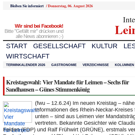
Bleiben Sie informiert
/
Donnerstag, 06. August 2026
Int
Lei
Wir sind bei Facebook!
Bitte "Gefällt mir" drücken und
alle News abonnieren ;-)
START
GESELLSCHAFT
KULTUR
LE
WIRTSCHAFT
TERMINKALENDER 2026
GASTRONOMIE
VERZEICHNISSE
KOLUMNEN
Kreistagswahl: Vier Mandate für Leimen – Sechs für
Sandhausen – Günes Stimmenkönig
(fwu – 12.6.24) Im neuen Kreistag – nähe
Informationen des Rhein-Neckar-Kreises 
unten – sind aus Leimen vier Mandatsträ
vertreten. Bekannte Gesichter wie Claudi
Felden (FDP) und Ralf Frühwirt (GRÜNE), erstmals ver