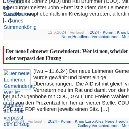
Dr. Andreas Lorenz (AfD) und Kai Brümmer (CDU). Mit
Oberbürgermeister John Ehret ist zudem das Leimene
Stadtoberhaupt ebenfalls im Kreistag vertreten, allerdin
[…]
12.6.2024 | Verfasst in
2024 - Komm. Kreis 
Neue
,
Headlines
,
Verschiedenes
|
Meh
Der neue Leimener Gemeinderat: Wer ist neu, scheidet
oder verpasst den Einzug
(fwu – 11.6.24) Der neue Leimener Geme
wurde gewählt und bietet einige
Überraschungen. Die AfD ist mit gleich vi
Vertretern neu im Rat und damit von der 
her auf Augenhöhe mit CDU, GALL und Freien Wähler
auch von den Prozentzahlen her an vierter Stelle. CD
SPD und FDP verlieren jeweils einen Sitz. […]
11.6.2024 | Verfasst in
2024 - Komm. Kreis Euro
,
Alles Neue
,
Headli
Gallery
,
Verschiedenes
|
Meh