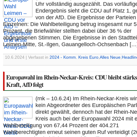
Uhr vollständig ausgezählt. Das vorläufig
Endergebnis sieht die CDU auf Platz 1, ge
von der AfD. Die Ergebnisse der Parteien
Einzelnen: Die Wahlbeteiligung betrug insgesamt nur 
Prozent, die Briefwähler stellten dabei über 36 % der
abgegebenen Stimmen. Die Ergebnisse in den Stadttei
Leimen-Mitte, St.-Ilgen, Gauangelloch-Ochsenbach […
10.6.2024 | Verfasst in
2024 - Komm. Kreis Euro
,
Alles Neue
,
Headlin
Europawahl im Rhein-Neckar-Kreis: CDU bleibt stärks
Kraft, AfD folgt
(rnk – 10.6.24) Im Rhein-Neckar-Kreis wi
kein Abgeordneter des Europäischen Par
direkt gewählt, dennoch hat der Rhein-Ne
Kreis auch bei der Europawahl 2024 mit e
Wahlbeteiligung von 67,44 Prozent der 404.271
Wahlberechtigten erneut seinen guten Ruf verteidigt (2