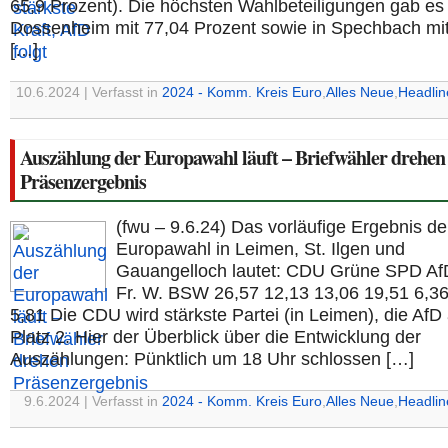
65,9 Prozent). Die höchsten Wahlbeteiligungen gab es 
Dossenheim mit 77,04 Prozent sowie in Spechbach mi
[…]
10.6.2024 | Verfasst in
2024 - Komm. Kreis Euro
,
Alles Neue
,
Headlin
Auszählung der Europawahl läuft – Briefwähler drehen
Präsenzergebnis
(fwu – 9.6.24) Das vorläufige Ergebnis de
Europawahl in Leimen, St. Ilgen und
Gauangelloch lautet: CDU Grüne SPD A
Fr. W. BSW 26,57 12,13 13,06 19,51 6,36
5,81 Die CDU wird stärkste Partei (in Leimen), die AfD
Platz 2. Hier der Überblick über die Entwicklung der
Auszählungen: Pünktlich um 18 Uhr schlossen […]
9.6.2024 | Verfasst in
2024 - Komm. Kreis Euro
,
Alles Neue
,
Headlin