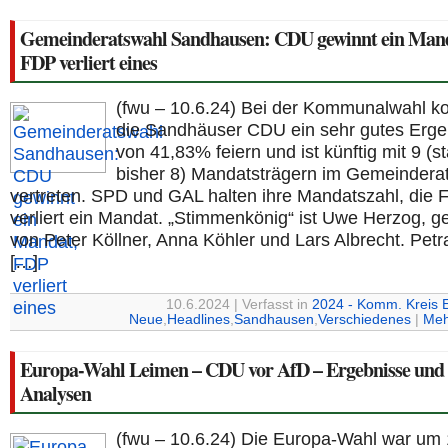
Gemeinderatswahl Sandhausen: CDU gewinnt ein Mand
FDP verliert eines
(fwu – 10.6.24) Bei der Kommunalwahl k
die Sandhäuser CDU ein sehr gutes Erge
von 41,83% feiern und ist künftig mit 9 (st
bisher 8) Mandatsträgern im Gemeindera
vertreten. SPD und GAL halten ihre Mandatszahl, die
verliert ein Mandat. „Stimmenkönig“ ist Uwe Herzog, ge
von Peter Köllner, Anna Köhler und Lars Albrecht. Pet
[…]
10.6.2024 | Verfasst in
2024 - Komm. Kreis 
Neue
,
Headlines
,
Sandhausen
,
Verschiedenes
|
Meh
Europa-Wahl Leimen – CDU vor AfD – Ergebnisse und 
Analysen
(fwu – 10.6.24) Die Europa-Wahl war um