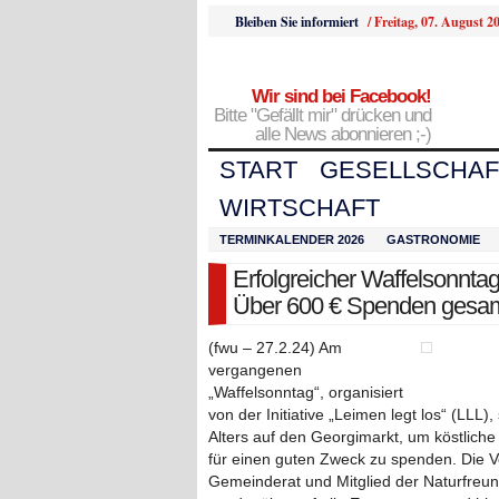
Bleiben Sie informiert
/
Freitag, 07. August 2
Wir sind bei Facebook!
Bitte "Gefällt mir" drücken und
alle News abonnieren ;-)
START
GESELLSCHAF
WIRTSCHAFT
TERMINKALENDER 2026
GASTRONOMIE
Erfolgreicher Waffelsonnta
Über 600 € Spenden gesa
(fwu – 27.2.24) Am
vergangenen
„Waffelsonntag“, organisiert
von der Initiative „Leimen legt los“ (LL
Alters auf den Georgimarkt, um köstliche
für einen guten Zweck zu spenden. Die V
Gemeinderat und Mitglied der Naturfreun