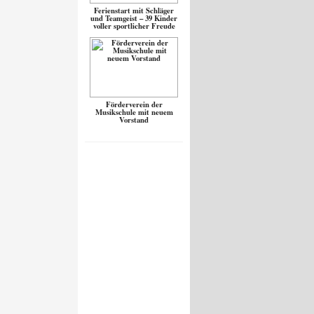
Ferienstart mit Schläger
und Teamgeist – 39 Kinder
voller sportlicher Freude
Förderverein der
Musikschule mit neuem
Vorstand