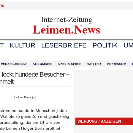
026
Internet-Zeitung
Leimen.News
T
KULTUR
LESERBRIEFE
POLITIK
UM
VERZEICHNISSE
KOLUMNEN
SPIEL & SPASS
WETTER
IMPRESSUM
g lockt hunderte Besucher –
mmelt
Holger Bortz (m)
L), strömten hunderte Menschen jeden
 Waffeln zu genießen und gleichzeitig
WERBUNG / ANZEIGEN
eranstaltung, die um 14 Uhr von
de Leimen Holger Bortz eröffnet