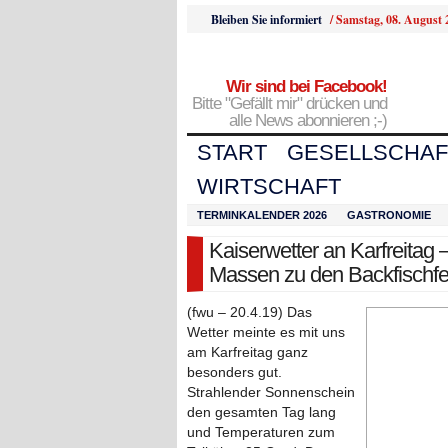
Bleiben Sie informiert
/
Samstag, 08. August 
Wir sind bei Facebook!
Bitte "Gefällt mir" drücken und
alle News abonnieren ;-)
START
GESELLSCHAF
WIRTSCHAFT
TERMINKALENDER 2026
GASTRONOMIE
Kaiserwetter an Karfreitag –
Massen zu den Backfischfe
(fwu – 20.4.19) Das
Wetter meinte es mit uns
am Karfreitag ganz
besonders gut.
Strahlender Sonnenschein
den gesamten Tag lang
und Temperaturen zum