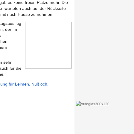
gab es keine freien Plätze mehr. Die
e warteten auch auf der Rückseite
n mit nach Hause zu nehmen.
itagsausflug
n, der im
e
chen
hern
in sehr
auch für die
ne.
itung für Leimen, Nußloch,