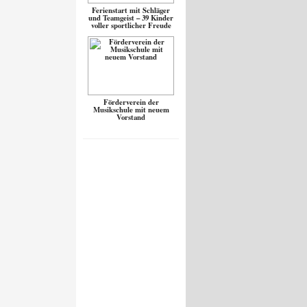
Ferienstart mit Schläger
und Teamgeist – 39 Kinder
voller sportlicher Freude
Förderverein der
Musikschule mit neuem
Vorstand