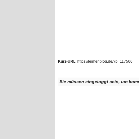
Kurz-URL
: https://leimenblog.de/?p=117566
Sie müssen eingeloggt sein, um kom