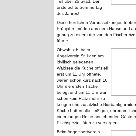
Teil über 25 Grad. Der
erste echte Sommertag
des Jahres!
Diese herrlichen Voraussetzungen trieben
Frühjahrs müden aus dem Hause und auf
genug zu einem der von den Fischereiver
führte.
Obwohl z.b. beim
Angelverein St. Ilgen am
idyllisch gelegenen
Waldsee die Küche offiziell
erst um 11 Uhr öffnete,
waren schon kurz nach 10
Uhr die ersten Tische
belegt und um 11 Uhr war
schon kein Platz mehr zu
kriegen und zusätzliche Bierbankgarnitur
Küche hatten alle fleißigen, ehrenamtliche
einer langen Reihe anstehenden Gäste 
Fischspezialitäten zu versorgen.
Beim Angelsportverein