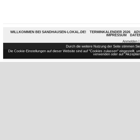
WILLKOMMEN BEI SANDHAUSEN-LOKAL.DE!
TERMINKALENDER 2026
AD
IMPRESSUM
DATE
Anmelden
|
Durch die weitere Nutzung der Seite stimmen S
Die Cookie-Einstellungen auf dieser Website sind auf "Cookies zulassen" eingestellt,
verwenden oder auf "Akzeptiere