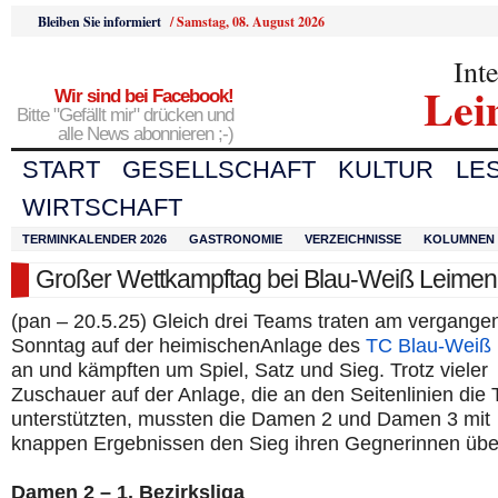
Bleiben Sie informiert
/
Samstag, 08. August 2026
Int
Lei
Wir sind bei Facebook!
Bitte "Gefällt mir" drücken und
alle News abonnieren ;-)
START
GESELLSCHAFT
KULTUR
LE
WIRTSCHAFT
TERMINKALENDER 2026
GASTRONOMIE
VERZEICHNISSE
KOLUMNEN
Großer Wettkampftag bei Blau-Weiß Leimen
(pan – 20.5.25) Gleich drei Teams traten am vergange
Sonntag auf der heimischenAnlage des
TC Blau-Weiß
an und kämpften um Spiel, Satz und Sieg. Trotz vieler
Zuschauer auf der Anlage, die an den Seitenlinien die
unterstützten, mussten die Damen 2 und Damen 3 mit
knappen Ergebnissen den Sieg ihren Gegnerinnen übe
Damen 2 – 1. Bezirksliga