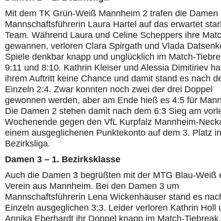
Mit dem TK Grün-Weiß Mannheim 2 trafen die Damen
Mannschaftsführerin Laura Hartel auf das erwartet sta
Team. Während Laura und Celine Scheppers ihre Mat
gewannen, verloren Clara Spirgath und Vlada Datsenko
Spiele denkbar knapp und unglücklich im Match-Tiebre
9:11 und 8:10. Kathrin Kleiser und Alessia Dimitiriev ha
ihrem Auftritt keine Chance und damit stand es nach d
Einzeln 2:4. Zwar konnten noch zwei der drei Doppel
gewonnen werden, aber am Ende hieß es 4:5 für Man
Die Damen 2 stehen damit nach dem 6:3 Sieg am vorl
Wochenende gegen den VfL Kurpfalz Mannheim-Necka
einem ausgeglichenen Punktekonto auf dem 3. Platz in
Bezirksliga.
Damen 3 – 1. Bezirksklasse
Auch die Damen 3 begrüßten mit der MTG Blau-Weiß 
Verein aus Mannheim. Bei den Damen 3 um
Mannschaftsführerin Lena Wickenhäuser stand es nac
Einzeln ausgeglichen 3:3. Leider verloren Kathrin Holl
Annika Eberhardt ihr Doppel knapp im Match-Tiebreak