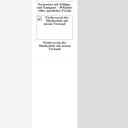
Ferienstart mit Schläger
und Teamgeist – 39 Kinder
voller sportlicher Freude
Förderverein der
Musikschule mit neuem
Vorstand