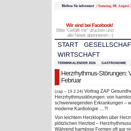
Bleiben Sie informiert
/
Samstag, 08. August 
Wir sind bei Facebook!
Bitte "Gefällt mir" drücken und
alle News abonnieren ;-)
START
GESELLSCHAF
WIRTSCHAFT
TERMINKALENDER 2026
GASTRONOMIE
Herzrhythmus-Störungen: V
Februar
Vortrag ZAP Gesundhei
(zap – 19.2.24)
Herzrhythmusstörungen: von harmlo
schwerwiegenden Erkrankungen – we
moderne Kardiologie …?!
Von leichtem Herzklopfen über Herz
plötzlichen Herztod – Herzrhythmuss
Während harmlose Formen oft gar n