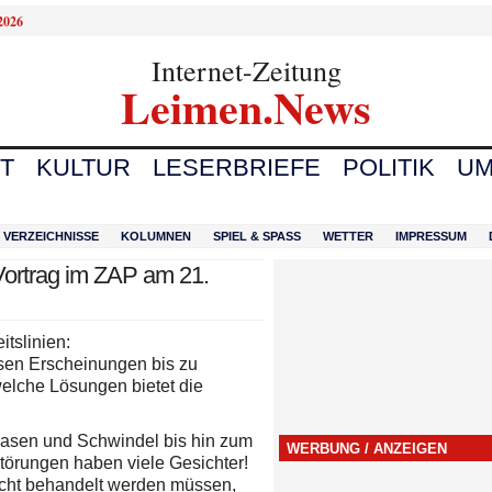
2026
Internet-Zeitung
Leimen.News
T
KULTUR
LESERBRIEFE
POLITIK
UM
VERZEICHNISSE
KOLUMNEN
SPIEL & SPASS
WETTER
IMPRESSUM
ortrag im ZAP am 21.
tslinien:
sen Erscheinungen bis zu
lche Lösungen bietet die
rasen und Schwindel bis hin zum
WERBUNG / ANZEIGEN
törungen haben viele Gesichter!
icht behandelt werden müssen,