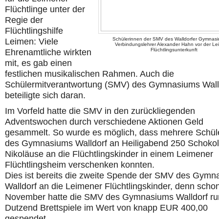
Flüchtlinge unter der
Regie der
Flüchtlingshilfe
Schülerinnen der SMV des Walldorfer Gymnasi
Leimen: Viele
Verbindungslehrer Alexander Hahn vor der Le
Flüchtlingsunterkunft
Ehrenamtliche wirkten
mit, es gab einen
festlichen musikalischen Rahmen. Auch die
Schülermitverantwortung (SMV) des Gymnasiums Wall
beteiligte sich daran.
Im Vorfeld hatte die SMV in den zurückliegenden
Adventswochen durch verschiedene Aktionen Geld
gesammelt. So wurde es möglich, dass mehrere Schül
des Gymnasiums Walldorf an Heiligabend 250 Schoko
Nikoläuse an die Flüchtlingskinder in einem Leimener
Flüchtlingsheim verschenken konnten.
Dies ist bereits die zweite Spende der SMV des Gymn
Walldorf an die Leimener Flüchtlingskinder, denn sch
November hatte die SMV des Gymnasiums Walldorf ru
Dutzend Brettspiele im Wert von knapp EUR 400,00
gespendet.