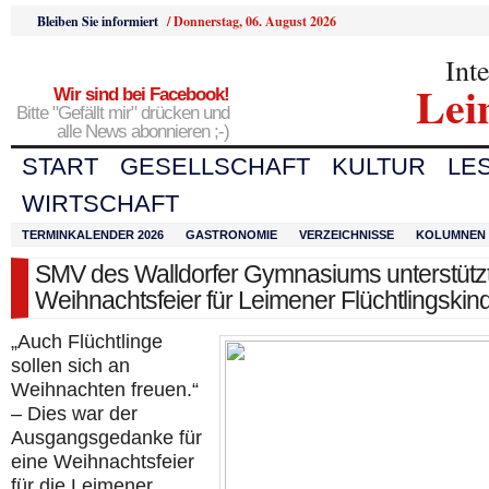
Bleiben Sie informiert
/
Donnerstag, 06. August 2026
Int
Lei
Wir sind bei Facebook!
Bitte "Gefällt mir" drücken und
alle News abonnieren ;-)
START
GESELLSCHAFT
KULTUR
LE
WIRTSCHAFT
TERMINKALENDER 2026
GASTRONOMIE
VERZEICHNISSE
KOLUMNEN
SMV des Walldorfer Gymnasiums unterstütz
Weihnachtsfeier für Leimener Flüchtlingskin
„Auch Flüchtlinge
sollen sich an
Weihnachten freuen.“
– Dies war der
Ausgangsgedanke für
eine Weihnachtsfeier
für die Leimener