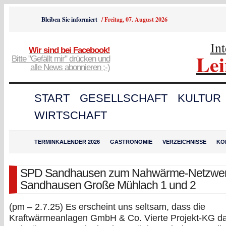
Bleiben Sie informiert
/
Freitag, 07. August 2026
In
Wir sind bei Facebook!
Le
Bitte "Gefällt mir" drücken und
alle News abonnieren ;-)
START
GESELLSCHAFT
KULTUR
WIRTSCHAFT
TERMINKALENDER 2026
GASTRONOMIE
VERZEICHNISSE
KO
SPD Sandhausen zum Nahwärme-Netzwe
Sandhausen Große Mühlach 1 und 2
(pm – 2.7.25) Es erscheint uns seltsam, dass die
Kraftwärmeanlagen GmbH & Co. Vierte Projekt-KG d