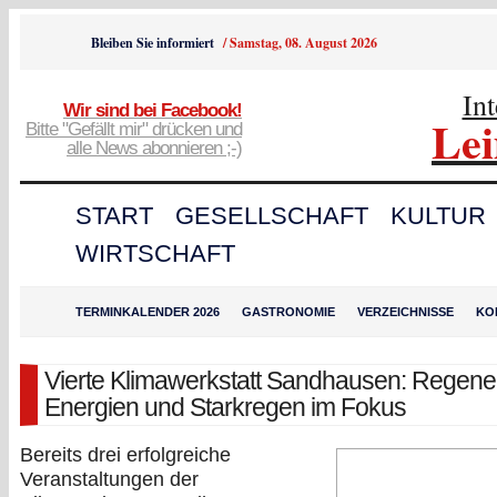
Bleiben Sie informiert
/
Samstag, 08. August 2026
In
Wir sind bei Facebook!
Le
Bitte "Gefällt mir" drücken und
alle News abonnieren ;-)
START
GESELLSCHAFT
KULTUR
WIRTSCHAFT
TERMINKALENDER 2026
GASTRONOMIE
VERZEICHNISSE
KO
Vierte Klimawerkstatt Sandhausen: Regene
Energien und Starkregen im Fokus
Bereits drei erfolgreiche
Veranstaltungen der