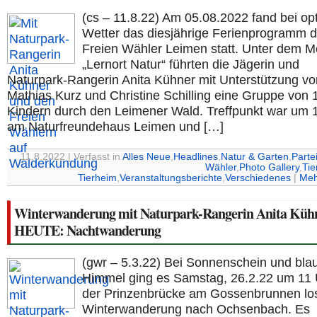
(cs – 11.8.22) Am 05.08.2022 fand bei o
Wetter das diesjährige Ferienprogramm d
Freien Wähler Leimen statt. Unter dem M
„Lernort Natur“ führten die Jägerin und
Naturpark-Rangerin Anita Kühner mit Unterstützung vo
Mathias Kurz und Christine Schilling eine Gruppe von 
Kindern durch den Leimener Wald. Treffpunkt war um 
am Naturfreundehaus Leimen und […]
11.8.2022 | Verfasst in
Alles Neue
,
Headlines
,
Natur & Garten
,
Parte
Wähler
,
Photo Gallery
,
Tie
Tierheim
,
Veranstaltungsberichte
,
Verschiedenes
|
Meh
Winterwanderung mit Naturpark-Rangerin Anita Küh
HEUTE: Nachtwanderung
(gwr – 5.3.22) Bei Sonnenschein und bl
Himmel ging es Samstag, 26.2.22 um 11 
der Prinzenbrücke am Gossenbrunnen lo
Winterwanderung nach Ochsenbach. Es