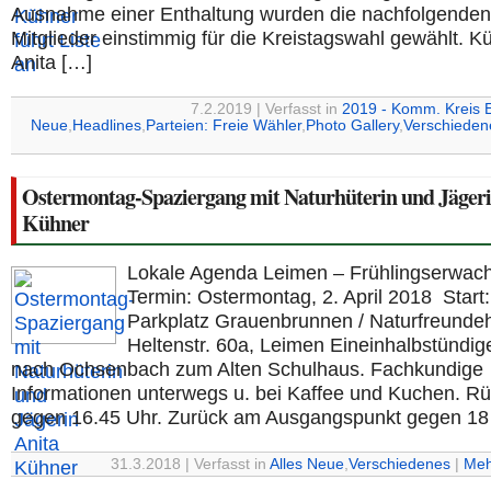
Ausnahme einer Enthaltung wurden die nachfolgenden
Mitglieder einstimmig für die Kreistagswahl gewählt. K
Anita […]
7.2.2019 | Verfasst in
2019 - Komm. Kreis 
Neue
,
Headlines
,
Parteien: Freie Wähler
,
Photo Gallery
,
Verschieden
Ostermontag-Spaziergang mit Naturhüterin und Jägeri
Kühner
Lokale Agenda Leimen – Frühlingserwac
Termin: Ostermontag, 2. April 2018 Start
Parkplatz Grauenbrunnen / Naturfreunde
Heltenstr. 60a, Leimen Eineinhalbstündi
nach Ochsenbach zum Alten Schulhaus. Fachkundige
Informationen unterwegs u. bei Kaffee und Kuchen. 
gegen 16.45 Uhr. Zurück am Ausgangspunkt gegen 18
31.3.2018 | Verfasst in
Alles Neue
,
Verschiedenes
|
Meh