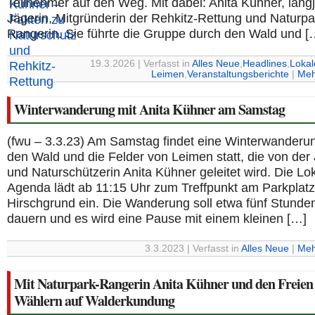
Teilnehmer auf den Weg. Mit dabei: Anita Kühner, lang
Jägerin, Mitgründerin der Rehkitz-Rettung und Naturpa
Rangerin. Sie führte die Gruppe durch den Wald und [
19.3.2026 | Verfasst in
Alles Neue
,
Headlines
,
Loka
Leimen
,
Veranstaltungsberichte
|
Meh
Winterwanderung mit Anita Kühner am Samstag
(fwu – 3.3.23) Am Samstag findet eine Winterwanderu
den Wald und die Felder von Leimen statt, die von der
und Naturschützerin Anita Kühner geleitet wird. Die Lo
Agenda lädt ab 11:15 Uhr zum Treffpunkt am Parkplatz
Hirschgrund ein. Die Wanderung soll etwa fünf Stunde
dauern und es wird eine Pause mit einem kleinen […]
3.3.2023 | Verfasst in
Alles Neue
|
Meh
Mit Naturpark-Rangerin Anita Kühner und den Freien
Wählern auf Walderkundung