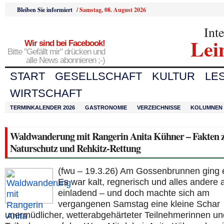
Bleiben Sie informiert
/
Samstag, 08. August 2026
Int
Lei
Wir sind bei Facebook!
Bitte "Gefällt mir" drücken und
alle News abonnieren ;-)
START
GESELLSCHAFT
KULTUR
LE
WIRTSCHAFT
TERMINKALENDER 2026
GASTRONOMIE
VERZEICHNISSE
KOLUMNEN
Waldwanderung mit Rangerin Anita Kühner – Fakten 
Naturschutz und Rehkitz-Rettung
(fwu – 19.3.26) Am Gossenbrunnen ging e
Es war kalt, regnerisch und alles andere 
einladend – und doch machte sich am
vergangenen Samstag eine kleine Schar
unermüdlicher, wetterabgehärteter Teilnehmerinnen un