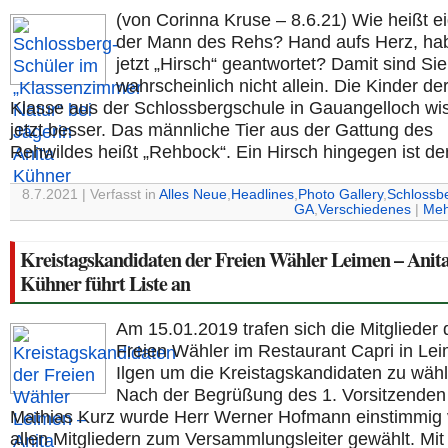
(von Corinna Kruse – 8.6.21) Wie heißt ei
der Mann des Rehs? Hand aufs Herz, ha
jetzt „Hirsch“ geantwortet? Damit sind Sie
wahrscheinlich nicht allein. Die Kinder der
Klasse aus der Schlossbergschule in Gauangelloch wi
jetzt besser. Das männliche Tier aus der Gattung des
Rehwildes heißt „Rehbock“. Ein Hirsch hingegen ist de
8.7.2021 | Verfasst in
Alles Neue
,
Headlines
,
Photo Gallery
,
Schlossb
GA
,
Verschiedenes
|
Meh
Kreistagskandidaten der Freien Wähler Leimen – Anit
Kühner führt Liste an
Am 15.01.2019 trafen sich die Mitglieder 
Freien Wähler im Restaurant Capri in Lei
Ilgen um die Kreistagskandidaten zu wäh
Nach der Begrüßung des 1. Vorsitzenden
Mathias Kurz wurde Herr Werner Hofmann einstimmig
allen Mitgliedern zum Versammlungsleiter gewählt. Mit