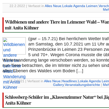
22.2.2022 | Verfasst in
Alles Neue
,
Lokale Agenda Leimen
,
Versch
Meh
Wildbienen und andere Tiere im Leimener Wald – Wa
mit Anita Kühner
(gwr – 15.7.21) Bei herrlichem Wetter traf
am Samstag, den 10.7.2021 um 11 Uhr a
Prinzenbrücke in Leimen 23 Personen zw
5 und 70+. Wegen Corona musste die übl
Winterwanderung lange verschoben werden, so konnte
nun Tiere betrachten, die im Winter nicht zu sehen sind
allen Ebenen des Waldes vom Boden […]
15.7.2021 | Verfasst in
Alles Neue
,
Headlines
,
Lokale Agenda Lei
Gallery
,
Veranstaltungsberichte
|
Meh
Schlossberg-Schüler im „Klassenzimmer Natur“ bei Jä
Anita Kühner