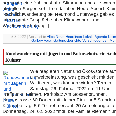
herrschte eine frühlingshafte Stimmung und alle waren
aktuellen Sorgen sehr froh darüber. Heute Abend: Klei
Nachtlichtwanderung bei Neumond Unterwegs gab es
interessante Gespräche über Klimawandel und
Waldbewirtschaftung. […]
5.3.2022 | Verfasst in
Alles Neue
,
Headlines
,
Lokale Agenda Lei
Gallery
,
Veranstaltungsberichte
,
Verschiedenes
|
Meh
Rundwanderung mit Jägerin und Naturschützerin Anit
Kühner
Wie reagieren Natur und Ökosysteme auf
Umweltbelastung, was geschieht mit den
Wildtieren, was können wir tun? Termin:
Samstag, 26. Februar 2022 um 11 Uhr
Treffpunkt: Leimen, Parkplatz Am Gossenbrunnen,
Heltenstrasse 60 Dauer: mit kleiner Einkehr 5 Stunden
Kostenbeitrag: 5 € Teilnehmerzahl: 20 Anmeldung bitt
Donnerstag, 24. 02. 2022 fmdl. bei Familie Riemann un