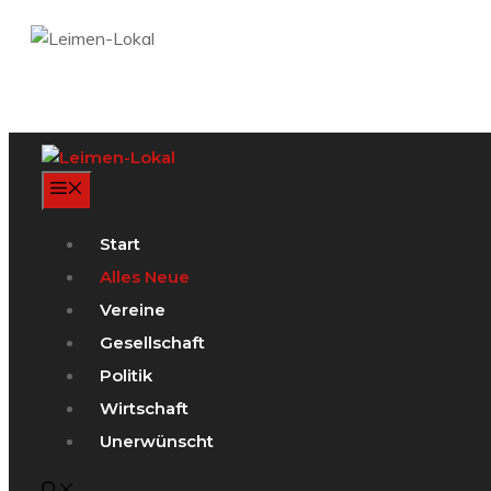
Zum
Inhalt
springen
Menü
Start
Alles Neue
Vereine
Gesellschaft
Politik
Wirtschaft
Unerwünscht