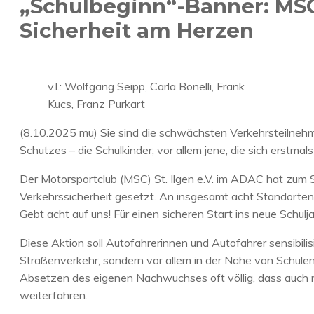
„Schulbeginn“-Banner: MSC S
Sicherheit am Herzen
v.l.: Wolfgang Seipp, Carla Bonelli, Frank
Kucs, Franz Purkart
(8.10.2025 mu) Sie sind die schwächsten Verkehrsteilneh
Schutzes – die Schulkinder, vor allem jene, die sich erstma
Der Motorsportclub (MSC) St. Ilgen e.V. im ADAC hat zum 
Verkehrssicherheit gesetzt. An insgesamt acht Standorten 
Gebt acht auf uns! Für einen sicheren Start ins neue Schuljahr
Diese Aktion soll Autofahrerinnen und Autofahrer sensibil
Straßenverkehr, sondern vor allem in der Nähe von Schule
Absetzen des eigenen Nachwuchses oft völlig, dass auch n
weiterfahren.