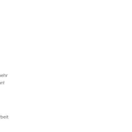
mehr
nn!
beit