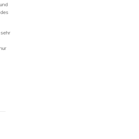
 und
 des
 sehr
“
nur