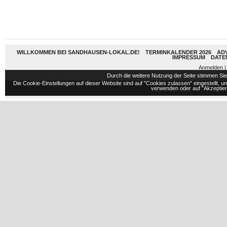
WILLKOMMEN BEI SANDHAUSEN-LOKAL.DE!
TERMINKALENDER 2026
AD
IMPRESSUM
DATE
Anmelden
|
Durch die weitere Nutzung der Seite stimmen S
Die Cookie-Einstellungen auf dieser Website sind auf "Cookies zulassen" eingestellt,
verwenden oder auf "Akzeptiere