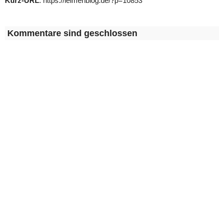
Kurz-URL
: https://leimenblog.de/?p=10853
Kommentare sind geschlossen