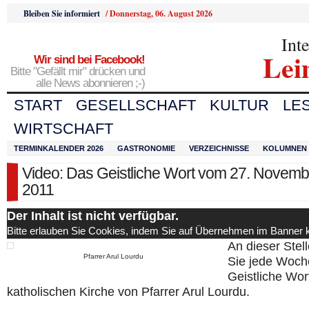
Bleiben Sie informiert
/
Donnerstag, 06. August 2026
Int
Lei
Wir sind bei Facebook!
Bitte "Gefällt mir" drücken und
alle News abonnieren ;-)
START
GESELLSCHAFT
KULTUR
LE
WIRTSCHAFT
TERMINKALENDER 2026
GASTRONOMIE
VERZEICHNISSE
KOLUMNEN
Video: Das Geistliche Wort vom 27. Novemb
2011
Der Inhalt ist nicht verfügbar.
Bitte erlauben Sie Cookies, indem Sie auf Übernehmen im Banner k
An dieser Stell
Pfarrer Arul Lourdu
Sie jede Woch
Geistliche Wor
katholischen Kirche von Pfarrer Arul Lourdu.