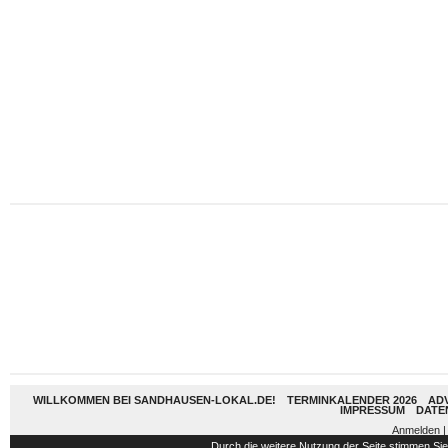
WILLKOMMEN BEI SANDHAUSEN-LOKAL.DE!
TERMINKALENDER 2026
AD
IMPRESSUM
DATE
Anmelden
|
Durch die weitere Nutzung der Seite stimmen S