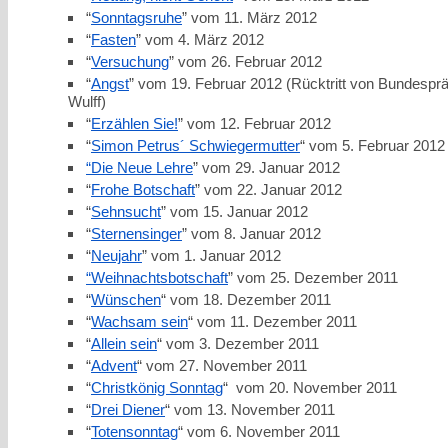
“
Sonntagsruhe
” vom 11. März 2012
“
Fasten
” vom 4. März 2012
“
Versuchung
” vom 26. Februar 2012
“
Angst
” vom 19. Februar 2012 (Rücktritt von Bundesprä
Wulff)
“
Erzählen Sie!
” vom 12. Februar 2012
“
Simon Petrus´ Schwiegermutter
“ vom 5. Februar 2012
“Die Neue Lehre
” vom 29. Januar 2012
“
Frohe Botschaft
” vom 22. Januar 2012
“
Sehnsucht
” vom 15. Januar 2012
“
Sternensinger
” vom 8. Januar 2012
“
Neujahr
” vom 1. Januar 2012
“Weihnachtsbotschaft
” vom 25. Dezember 2011
“
Wünschen
“ vom 18. Dezember 2011
“
Wachsam sein
“ vom 11. Dezember 2011
“
Allein sein
“ vom 3. Dezember 2011
“
Advent
“ vom 27. November 2011
“
Christkönig Sonntag
“ vom 20. November 2011
“
Drei Diener
“ vom 13. November 2011
“
Totensonntag
“ vom 6. November 2011