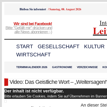
Bleiben Sie informiert
/
Samstag, 08. August 2026
In
Wir sind bei Facebook!
Le
Bitte "Gefällt mir" drücken und
alle News abonnieren ;-)
START
GESELLSCHAFT
KULTUR
WIRTSCHAFT
TERMINKALENDER 2026
GASTRONOMIE
VERZEICHNISSE
KO
Video: Das Geistliche Wort – „Weitersagen!
Der Inhalt ist nicht verfügbar.
Bitte erlauben Sie Cookies, indem Sie auf Übernehmen im Banner 
An dieser Stel