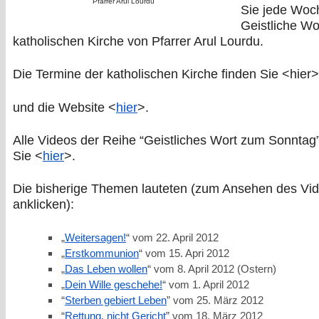
Pfarrer Arul Lourdu
Sie jede Woc
Geistliche Wo
katholischen Kirche von Pfarrer Arul Lourdu.
Die Termine der katholischen Kirche finden Sie <hier>
und die Website <
hier
>.
Alle Videos der Reihe “Geistliches Wort zum Sonntag
Sie <
hier
>.
Die bisherige Themen lauteten (zum Ansehen des Vid
anklicken):
„
Weitersagen!
“ vom 22. April 2012
„
Erstkommunion
“ vom 15. Apri 2012
„
Das Leben wollen
“ vom 8. April 2012 (Ostern)
„
Dein Wille geschehe!
“ vom 1. April 2012
“
Sterben gebiert Leben
” vom 25. März 2012
“
Rettung, nicht Gericht
” vom 18. März 2012