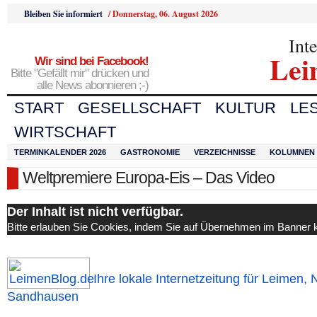
Bleiben Sie informiert
/
Donnerstag, 06. August 2026
Int
Lei
Wir sind bei Facebook!
Bitte "Gefällt mir" drücken und
alle News abonnieren ;-)
START
GESELLSCHAFT
KULTUR
LE
WIRTSCHAFT
TERMINKALENDER 2026
GASTRONOMIE
VERZEICHNISSE
KOLUMNEN
Weltpremiere Europa-Eis – Das Video
Der Inhalt ist nicht verfügbar.
Bitte erlauben Sie Cookies, indem Sie auf Übernehmen im Banner k
Ihre lokale Internetzeitung für Leimen, 
Sandhausen