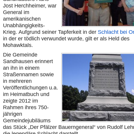
Jost Herchheimer, war
General im
amerikanischen
Unabhängigkeits-
Krieg. Aufgrund seiner Tapferkeit in der
Schlacht bei O
in der er tödlich verwundet wurde, gilt er als Held des
Mohawktals.
Die Gemeinde
Sandhausen erinnert
an ihn in einem
Straßennamen sowie
in mehreren
Veröffentlichungen u.a.
im Heimatbuch und
zeigte 2012 im
Rahmen ihres 750-
jährigen
Gemeindejubiläums
das Stück „Der Pfälzer Bauerngeneral“ von Rudolf Lehr
die legendäre Schlacht darstellt.