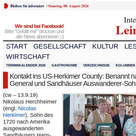
Bleiben Sie informiert
/
Samstag, 08. August 2026
Int
Lei
Wir sind bei Facebook!
Bitte "Gefällt mir" drücken und
alle News abonnieren ;-)
START
GESELLSCHAFT
KULTUR
LE
WIRTSCHAFT
TERMINKALENDER 2026
GASTRONOMIE
VERZEICHNISSE
KOLUMNEN
Kontakt ins US-Herkimer County: Benannt n
General und Sandhäuser Auswanderer-Soh
(cw – 13.9.19)
Nikolaus Herchheimer
(engl.
Nicolas
Herkimer
), Sohn des
1720 nach Amerika
ausgewanderten
Sandhäusers Hans-